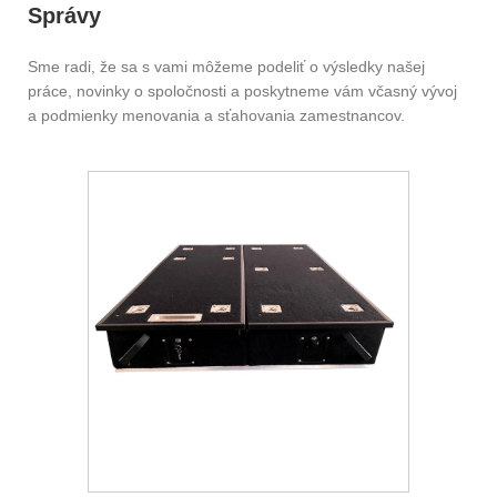
Správy
Sme radi, že sa s vami môžeme podeliť o výsledky našej
práce, novinky o spoločnosti a poskytneme vám včasný vývoj
a podmienky menovania a sťahovania zamestnancov.