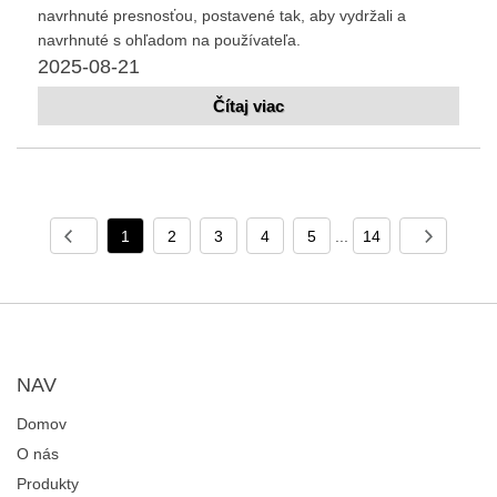
navrhnuté presnosťou, postavené tak, aby vydržali a
navrhnuté s ohľadom na používateľa.
2025-08-21
Čítaj viac
1
2
3
4
5
...
14
NAV
Domov
O nás
Produkty