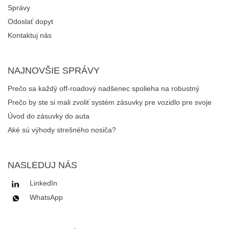
Správy
Odoslať dopyt
Kontaktuj nás
NAJNOVŠIE SPRÁVY
Prečo sa každý off-roadový nadšenec spolieha na robustný
systém automobilových zásuviek na správu výstroja?
Prečo by ste si mali zvoliť systém zásuvky pre vozidlo pre svoje
auto alebo nákladné auto?
Úvod do zásuvky do auta
Aké sú výhody strešného nosiča?
NASLEDUJ NÁS
LinkedIn
WhatsApp